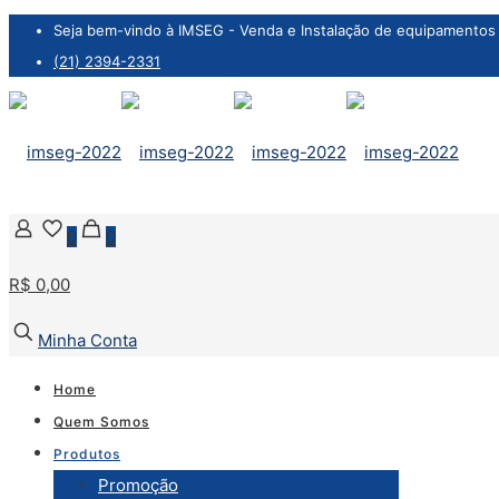
Seja bem-vindo à IMSEG - Venda e Instalação de equipamentos 
(21) 2394-2331
0
0
R$ 0,00
Minha Conta
Home
Quem Somos
Produtos
Promoção