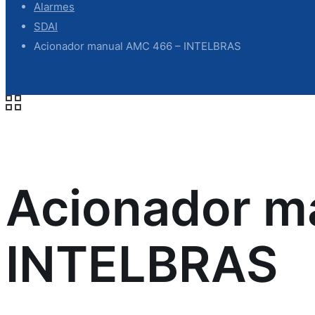
Alarmes
SDAI
Acionador manual AMC 466 – INTELBRAS
Acionador m
INTELBRAS