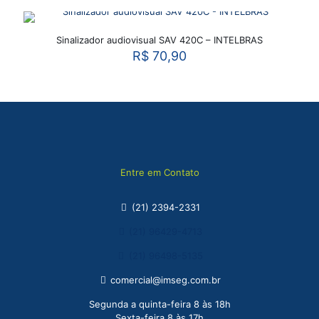
Sinalizador audiovisual SAV 420C – INTELBRAS
R$
70,90
Entre em Contato
(21) 2394-2331
(21) 96429-4713
(21) 96498-5135
comercial@imseg.com.br
Segunda a quinta-feira 8 às 18h
Sexta-feira 8 às 17h