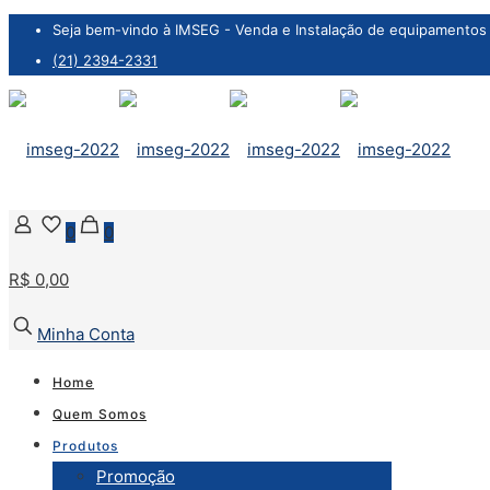
Seja bem-vindo à IMSEG - Venda e Instalação de equipamentos 
(21) 2394-2331
0
0
R$ 0,00
Minha Conta
Home
Quem Somos
Produtos
Promoção