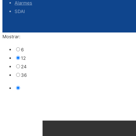
Alarmes
SDAI
Mostrar:
6
12
24
36