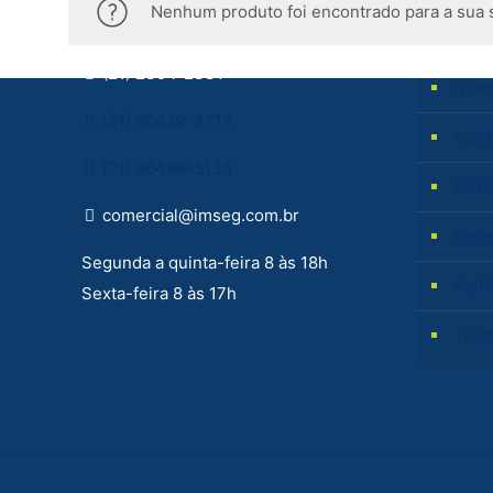
Entre em Contato
Inform
Nenhum produto foi encontrado para a sua 
(21) 2394-2331
Que
(21) 96429-4713
Cont
(21) 96498-5135
Form
comercial@imseg.com.br
Form
Segunda a quinta-feira 8 às 18h
Polít
Sexta-feira 8 às 17h
Troc