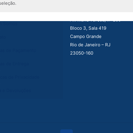
ações
Endereço
seleção.
Av. Maria Teresa, n° 260
m Somos
Bloco 3, Sala 419
Campo Grande
ato
Rio de Janeiro – RJ
as de Pagamento
23050-160
as de Entrega
icas de Privacidade
a e Devoluções