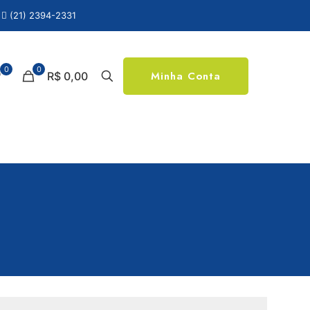
(21) 2394-2331
0
0
Minha Conta
R$ 0,00