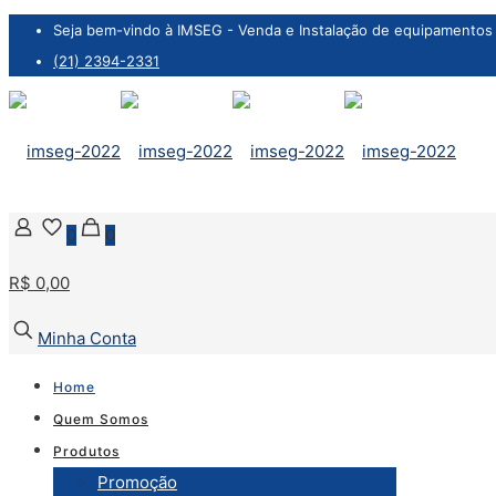
Seja bem-vindo à IMSEG - Venda e Instalação de equipamentos 
(21) 2394-2331
0
0
R$ 0,00
Minha Conta
Home
Quem Somos
Produtos
Promoção