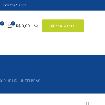
(21) 2394-2331
0
0
Minha Conta
R$ 0,00
010 HF HD – INTELBRAS