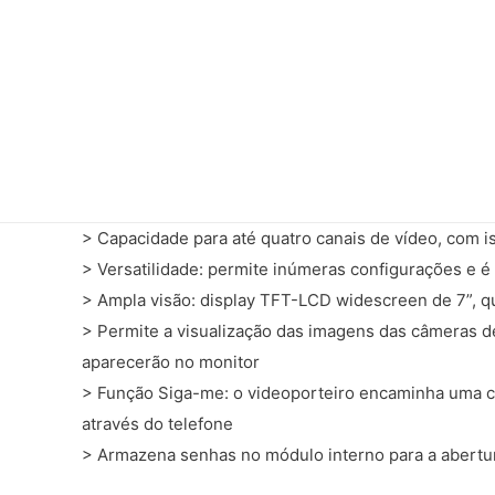
> Capacidade para até quatro canais de vídeo, com is
Entre em Contato
Inform
> Versatilidade: permite inúmeras configurações e é
> Ampla visão: display TFT-LCD widescreen de 7”, q
(21) 2394-2331
Que
> Permite a visualização das imagens das câmeras 
(21) 96429-4713
aparecerão no monitor
Cont
> Função Siga-me: o videoporteiro encaminha uma c
(21) 96498-5135
Form
através do telefone
comercial@imseg.com.br
> Armazena senhas no módulo interno para a abertu
Form