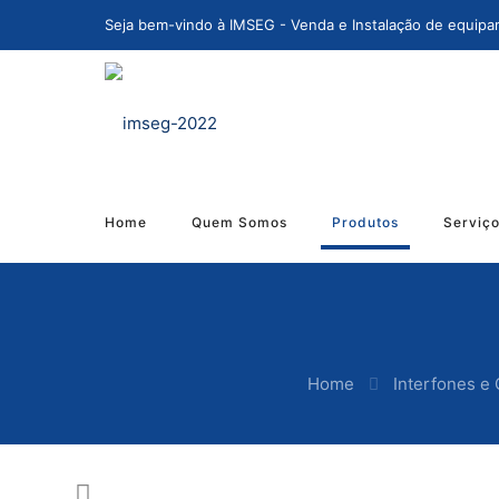
Seja bem-vindo à IMSEG - Venda e Instalação de equipa
Home
Quem Somos
Produtos
Serviç
Home
Interfones e