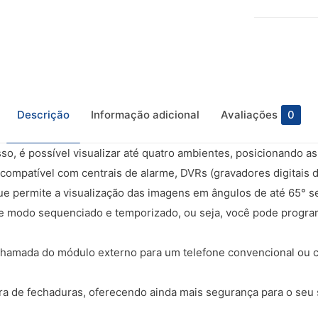
Descrição
Informação adicional
Avaliações
0
so, é possível visualizar até quatro ambientes, posicionando a
ações
Endereço
 compatível com centrais de alarme, DVRs (gravadores digitais 
ue permite a visualização das imagens em ângulos de até 65° s
Av. Maria Teresa, n° 260
m Somos
de modo sequenciado e temporizado, ou seja, você pode progr
Bloco 3, Sala 419
Campo Grande
ato
hamada do módulo externo para um telefone convencional ou ce
Rio de Janeiro – RJ
as de Pagamento
23050-160
ra de fechaduras, oferecendo ainda mais segurança para o seu
as de Entrega