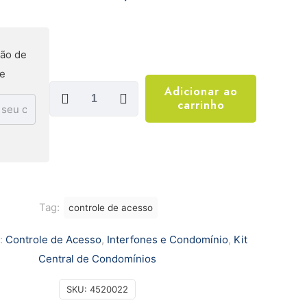
ão de
te
VIDEO
Adicionar ao
carrinho
PORTEIRO
IV
7010
HF
HD
-
Tag:
controle de acesso
INTELBRAS
s:
Controle de Acesso
,
Interfones e Condomínio
,
Kit
quantidade
Central de Condomínios
SKU:
4520022