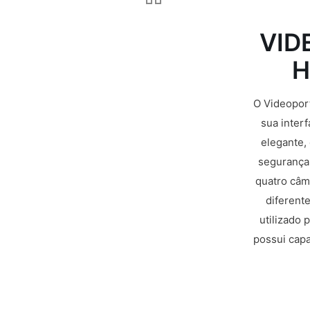
VID
H
O Videoport
sua interf
elegante,
segurança 
quatro câme
diferent
utilizado 
possui capa