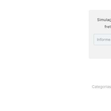
Simulaç
fre
Categoria