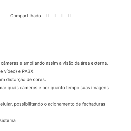
Compartilhado
s câmeras e ampliando assim a visão da área externa.
Formas de Pagamento
de vídeo) e PABX.
em distorção de cores.
Cartões de Crédito
amar quais câmeras e por quanto tempo suas imagens
lular, possibilitando o acionamento de fechaduras
Boleto Bancário / Pix
 sistema