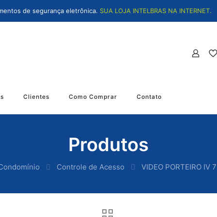
mentos de segurança eletrônica.
SUA LOJA INTELBRAS NA INTERNET.
os
Clientes
Como Comprar
Contato
Produtos
 Condomínio
Controle de Acesso
VIDEO PORTEIRO IV 7