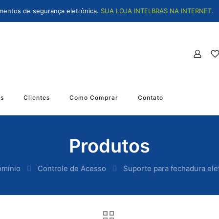
mentos de segurança eletrônica.
SUA LOJA INTELBRAS NA INTERNET.
os
Clientes
Como Comprar
Contato
Produtos
omínio
Controle de Acesso
Suporte para fechadura el