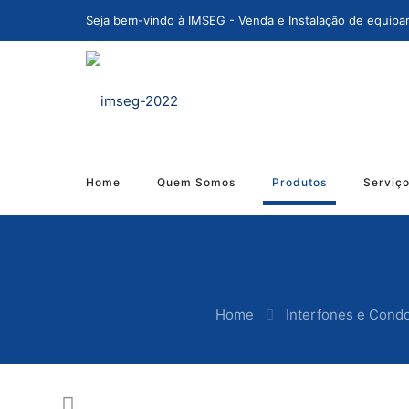
Seja bem-vindo à IMSEG - Venda e Instalação de equipa
Home
Quem Somos
Produtos
Serviç
Home
Interfones e Cond