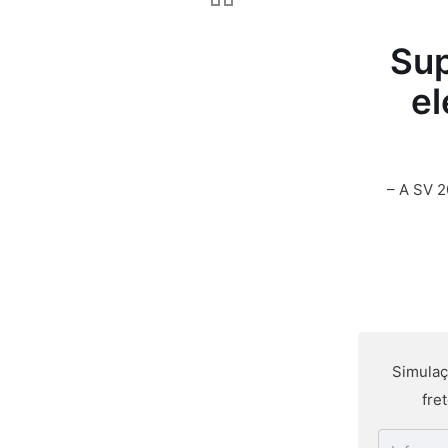
Sup
el
– A SV 2
Simulaç
fre