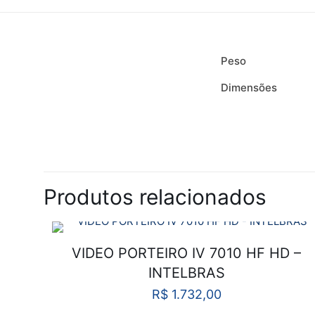
(21) 96429-4713
Cont
(21) 96498-5135
Form
Peso
comercial@imseg.com.br
Form
Dimensões
Segunda a quinta-feira 8 às 18h
Polít
Sexta-feira 8 às 17h
Troc
Não há avaliações a
Seja o primeir
Produtos relacionados
INTELBRAS”
O seu endereço de e
VIDEO PORTEIRO IV 7010 HF HD –
INTELBRAS
Sua avaliação
*
R$
1.732,00