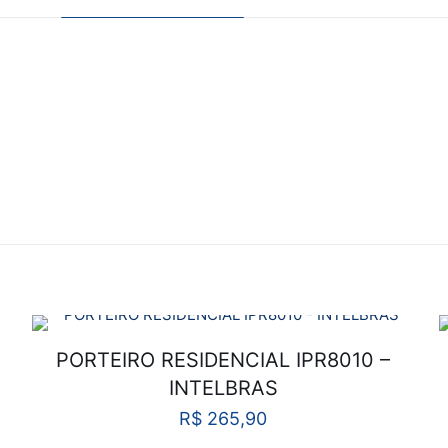
Campo Grande
ato
Rio de Janeiro – RJ
as de Pagamento
23050-160
as de Entrega
Avaliações
icas de Privacidade
a e Devoluções
inda.
o a avaliar “Suporte para fechadura eletroím
-mail não será publicado.
Campos obrigatórios são marcados
PORTEIRO RESIDENCIAL IPR8010 –
INTELBRAS
Copyright © 2026 IMSEG. Desenvolvido pela
Publicidade UP
R$
265,90