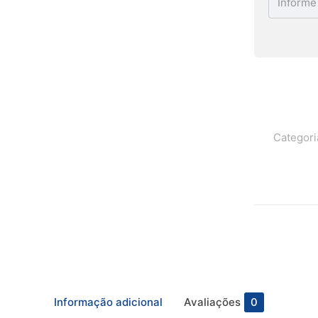
Categori
ações
Endereço
Av. Maria Teresa, n° 260
Informação adicional
Avaliações
0
m Somos
Bloco 3, Sala 419