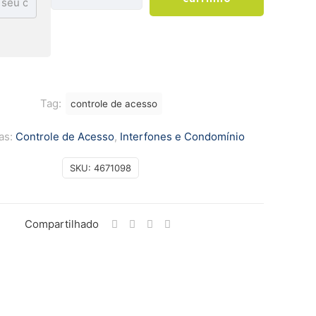
para
fechadura
eletroímã
SV
20150
-
Tag:
controle de acesso
INTELBRAS
as:
Controle de Acesso
,
Interfones e Condomínio
quantidade
SKU:
4671098
Compartilhado
Formas de Pagamento
Cartões de Crédito