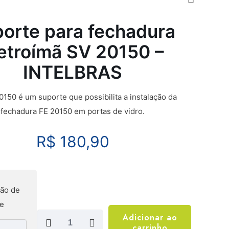
orte para fechadura
etroímã SV 20150 –
INTELBRAS
0150 é um suporte que possibilita a instalação da
fechadura FE 20150 em portas de vidro.
R$
180,90
ão de
te
Suporte
Adicionar ao
carrinho