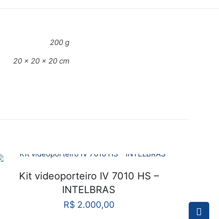
Boleto Bancário / Pix
200 g
20 × 20 × 20 cm
ã SV 20150 –
 com
*
Kit videoporteiro IV 7010 HS –
INTELBRAS
R$
2.000,00