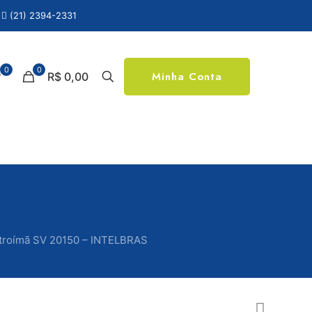
(21) 2394-2331
0
0
Minha Conta
R$ 0,00
etroímã SV 20150 – INTELBRAS