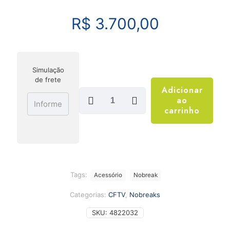
R$
3.700,00
Simulação
de frete
Adicionar
Módulo
ao
de
carrinho
baterias
torre
MB
0609
36V
TW
-
Tags:
Acessório
Nobreak
INTELBRAS
quantidade
Categorias:
CFTV
,
Nobreaks
SKU:
4822032