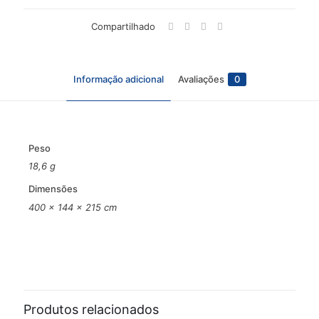
Compartilhado
Informação adicional
Avaliações
0
Peso
18,6 g
Dimensões
400 × 144 × 215 cm
Avaliações
Não há avaliações ainda.
Seja o primeiro a avaliar “Módulo de
baterias torre MB 0609 36V TW –
Produtos relacionados
INTELBRAS”