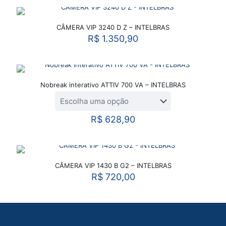
O seu endereço de e-mail não será publicado.
Campos
CÂMERA VIP 3240 D Z – INTELBRAS
obrigatórios são marcados com
*
R$
1.350,90
Sua avaliação
*
Nobreak interativo ATTIV 700 VA – INTELBRAS
R$
628,90
CÂMERA VIP 1430 B G2 – INTELBRAS
R$
720,00
Nome
*
E-
mail
*