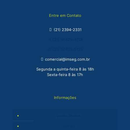
Salvar meus dados neste navegador para a próxima vez
que eu comentar.
Entre em Contato
(21) 2394-2331
(21) 96429-4713
(21) 96498-5135
comercial@imseg.com.br
Segunda a quinta-feira 8 às 18h
Sexta-feira 8 às 17h
Informações
Quem Somos
Contato