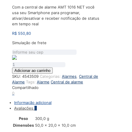
Com a central de alarme AMT 1016 NET você
usa seu Smartphone para programar,
ativar/desativar e receber notificação de status
em tempo real
R$
550,80
Simulação de frete
Central
de
Adicionar ao carrinho
alarme
SKU:
4543509
Categorias:
Alarmes
,
Central de
AMT
Alarme
Tags:
Alarme
Central de alarme
1016
Compartilhado
NET
0
-
Informação adicional
Intelbras
Avaliações
0
quantidade
Peso
300,0 g
Dimensões
50,0 × 20,0 × 10,0 cm