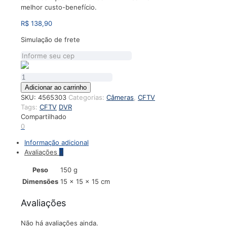
melhor custo-benefício.
R$
138,90
Simulação de frete
Câmera
VHL
Adicionar ao carrinho
1220
SKU:
4565303
Categorias:
Câmeras
,
CFTV
D
Tags:
CFTV
DVR
-
Compartilhado
INTELBRAS
0
quantidade
Informação adicional
Avaliações
0
Peso
150 g
Dimensões
15 × 15 × 15 cm
Avaliações
Não há avaliações ainda.