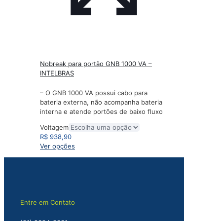
Nobreak para portão GNB 1000 VA –
INTELBRAS
– O GNB 1000 VA possui cabo para
bateria externa, não acompanha bateria
interna e atende portões de baixo fluxo
Voltagem
R$
938,90
Este
Ver opções
produto
tem
várias
variantes.
As
opções
Entre em Contato
podem
ser