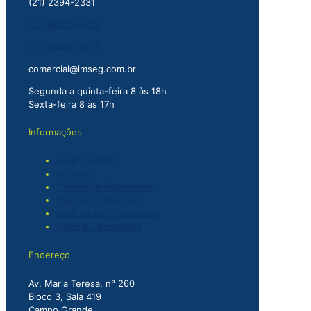
(21) 2394-2331
escolhidas
(21) 96429-4713
na
página
(21) 96498-5135
do
produto
comercial@imseg.com.br
Segunda a quinta-feira 8 às 18h
Sexta-feira 8 às 17h
Informações
Quem Somos
Contato
Formas de Pagamento
Formas de Entrega
Políticas de Privacidade
Troca e Devoluções
Endereço
Av. Maria Teresa, n° 260
Bloco 3, Sala 419
Campo Grande