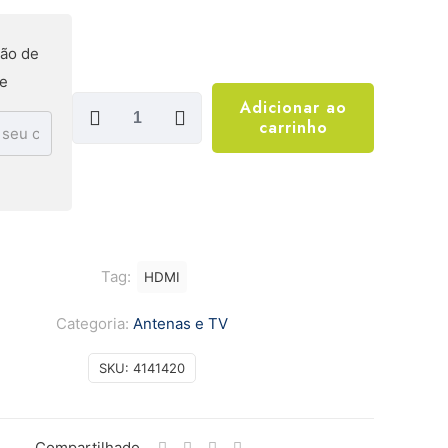
ão de
te
Cabo
Adicionar ao
carrinho
HDMI
CH
1420
-
INTELBRAS
quantidade
Tag:
HDMI
Categoria:
Antenas e TV
SKU:
4141420
Compartilhado