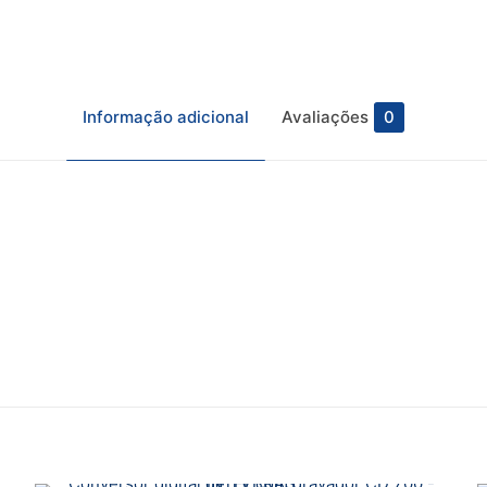
ações
Endereço
Av. Maria Teresa, n° 260
Informação adicional
Avaliações
0
m Somos
Bloco 3, Sala 419
Campo Grande
ato
Rio de Janeiro – RJ
as de Pagamento
23050-160
as de Entrega
Avaliações
icas de Privacidade
a e Devoluções
inda.
ro a avaliar “Cabo HDMI CH 1420 – INTELBRA
-mail não será publicado.
Campos obrigatórios são marcados