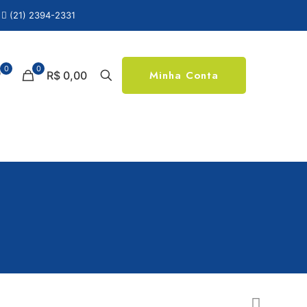
(21) 2394-2331
0
0
Minha Conta
R$ 0,00
S