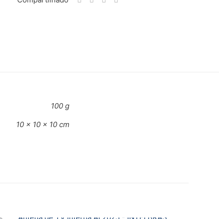
Formas de Pagamento
Cartões de Crédito
Boleto Bancário / Pix
100 g
10 × 10 × 10 cm
S”
 com
*