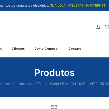
mentos de segurança eletrônica.
SUA LOJA INTELBRAS NA INTERNET.
os
Clientes
Como Comprar
Contato
Produtos
Home
Antenas e TV
Cabo HDMI CH 1420 – INTELBRA