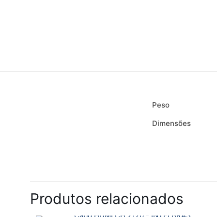
Entre em Contato
Inform
(21) 2394-2331
Que
(21) 96429-4713
Cont
(21) 96498-5135
Form
Peso
comercial@imseg.com.br
Form
Dimensões
Segunda a quinta-feira 8 às 18h
Polít
Sexta-feira 8 às 17h
Troc
Não há avaliações a
Seja o primei
Produtos relacionados
O seu endereço de e