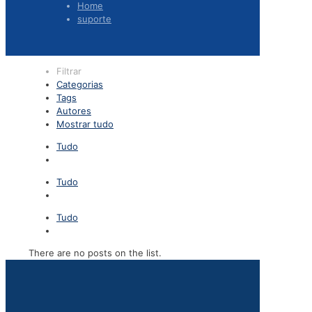
Home
suporte
Filtrar
Categorias
Tags
Autores
Mostrar tudo
Tudo
Tudo
Tudo
There are no posts on the list.